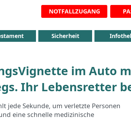
NOTFALLZUGANG
PA
estament
Sicherheit
Infothe
ungsVignette im Auto m
gs. Ihr Lebensretter be
hlt jede Sekunde, um verletzte Personen
nd eine schnelle medizinische