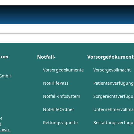
tner
Notfall-
Vorsorgedokument
Bausteine
Vorsorgedokumente
Vorsorgevollmacht
 GmbH
NotHilfePass
Patientenverfügung
Notfall-Infosystem
Sorgerechtsverfüg
NotHilfeOrdner
Unternehmervollma
24
Rettungsvignette
Bestattungsverfüg
8
nawu-