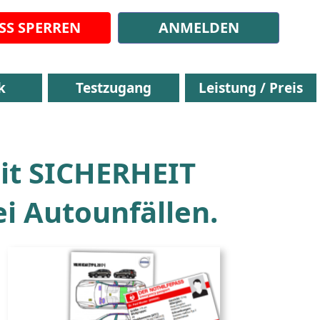
SS SPERREN
ANMELDEN
k
Testzugang
Leistung / Preis
it SICHERHEIT
i Autounfällen.